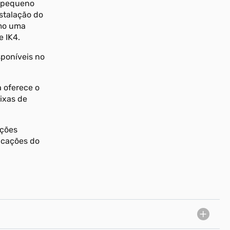
o pequeno
nstalação do
omo uma
e IK4.
sponíveis no
a oferece o
ixas de
ações
icações do