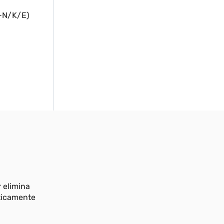
 -N/K/E)
a
r elimina
aticamente