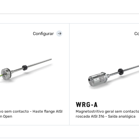
Configurar
Co
WRG-A
vo sem contacto - Haste flange AISI
Magnetostritivo geral sem contacto
an Open
roscada AISI 316 - Saída analógica
DESCUBRA MAIS
DESCUBRA MAIS