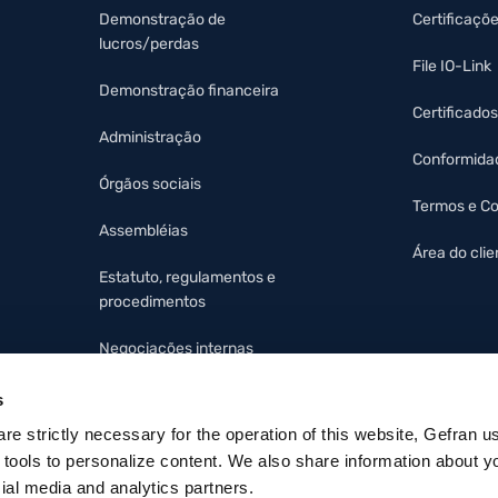
Demonstração de
Certificaçõ
lucros/perdas
File IO-Link
Demonstração financeira
Certificados
Administração
Conformida
Órgãos sociais
Termos e C
Assembléias
Área do clie
Estatuto, regulamentos e
procedimentos
Negociações internas
Protocolo organizacional e
s
código de ética
 are strictly necessary for the operation of this website, Gefran u
 tools to personalize content. We also share information about y
cial media and analytics partners.