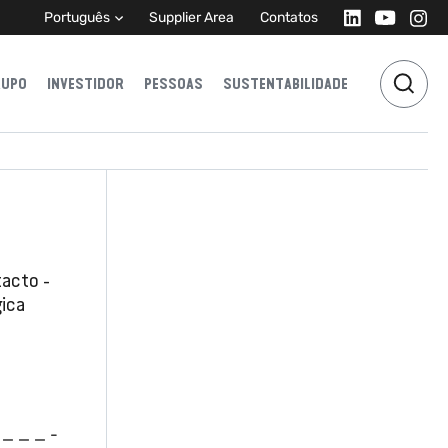
Português
Supplier Area
Contatos
RUPO
INVESTIDOR
PESSOAS
SUSTENTABILIDADE
acto -
gica
 _ _ _ -