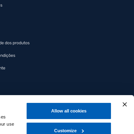
es
de dos produtos
ondições
nte
Allow all cookies
ses
our use
Customize