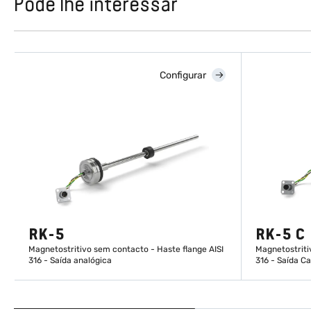
Pode lhe interessar
Configurar
RK-5
RK-5 C
Magnetostritivo sem contacto - Haste flange AISI
Magnetostriti
316 - Saída analógica
316 - Saída C
DESCUBRA MAIS