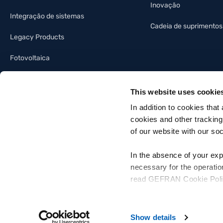
Inovação
Integração de sistemas
Cadeia de suprimentos
Legacy Products
Fotovoltaica
Indústria da iluminação
This website uses cookie
Automação predial
In addition to cookies that
cookies and other tracking
of our website with our so
In the absence of your exp
necessary for the operatio
Gefran SpA - Via Sebina, 74, 25050 Provaglio d'Iseo, Brescia - Italia
read GEFRAN Cookie Policy,
Tel. +39 030 9888 1 - P. IVA 03032420170 - Código do destinatário da fact
For more information, pleas
Privacy Policy
Cookie Policy
Termos de Uso do Site Gefran
Net
following link:
Gefran - Pr
Show details