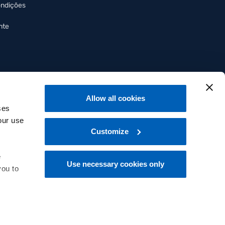
ondições
nte
Allow all cookies
ses
our use
Customize
e
Use necessary cookies only
you to
Português
 at the
Copyright © 2025 - All rights reserved.