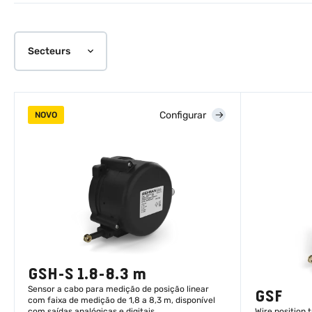
Secteurs
Configurar
NOVO
GSH-S 1.8-8.3 m
Sensor a cabo para medição de posição linear
GSF
com faixa de medição de 1,8 a 8,3 m, disponível
com saídas analógicas e digitais.
Wire position 