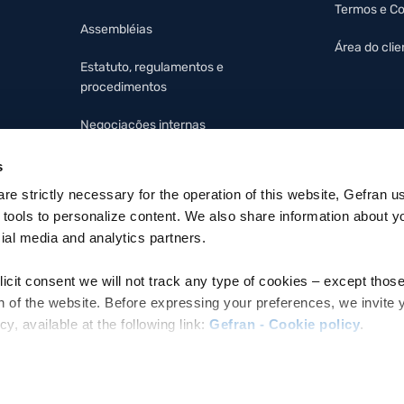
Termos e C
Assembléias
Área do clie
Estatuto, regulamentos e
procedimentos
Negociações internas
Protocolo organizacional e
s
código de ética
 are strictly necessary for the operation of this website, Gefran u
 tools to personalize content. We also share information about y
cial media and analytics partners.
licit consent we will not track any type of cookies – except thos
n of the website. Before expressing your preferences, we invite 
 available at the following link:
Gefran - Cookie policy
.
ura electrónica: MZO2A0U
e refer to the Information regarding processing of personal data,
iquette
ivacy Policy
.