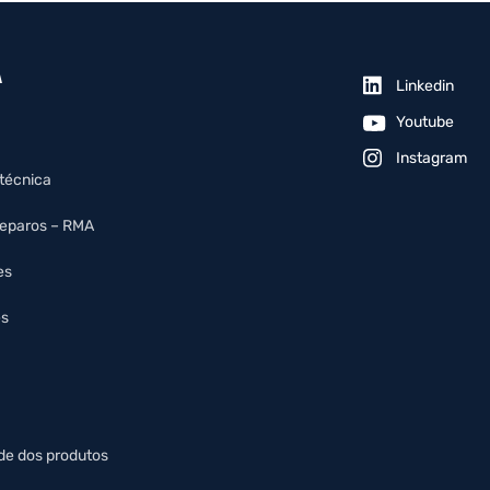
A
Linkedin
Youtube
Instagram
 técnica
reparos – RMA
es
es
de dos produtos