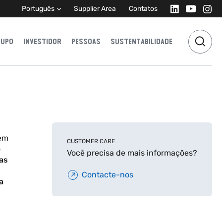
Português
Supplier Area
Contatos
RUPO
INVESTIDOR
PESSOAS
SUSTENTABILIDADE
 em
CUSTOMER CARE
o
Você precisa de mais informações?
mas
Contacte-nos
a