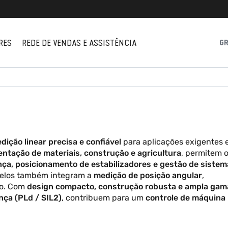
RES
REDE DE VENDAS E ASSISTÊNCIA
G
dição linear precisa e confiável
para aplicações exigentes
ntação de materiais, construção e agricultura
, permitem 
nça, posicionamento de estabilizadores e gestão de siste
delos também integram a
medição de posição angular
,
vo. Com
design compacto, construção robusta e ampla gam
nça (PLd / SIL2)
, contribuem para um
controle de máquina