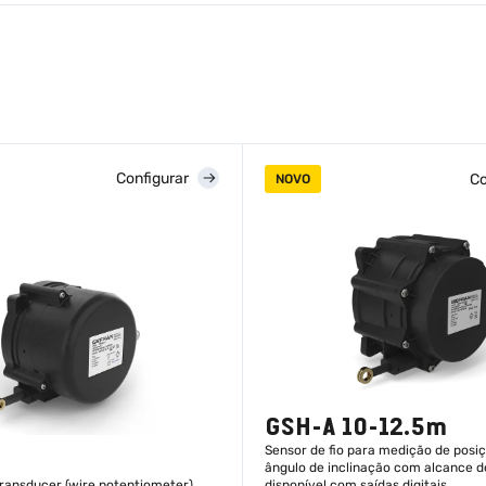
Configurar
Co
NOVO
GSH-A 10-12.5m
Sensor de fio para medição de posiç
ângulo de inclinação com alcance de
transducer (wire potentiometer)
disponível com saídas digitais.