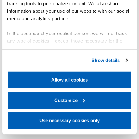
tracking tools to personalize content. We also share
information about your use of our website with our social
media and analytics partners.
In the absence of your explicit consent we will not track
any type of cookies – except those necessary for the
operation of the website. Before expressing your
preferences, we invite you to read GEFRAN Cookie
Show details
Policy, available at the following link:
Gefran - Cookie
policy
.
Allow all cookies
For more information, please refer to the Information
regarding processing of personal data, at the following
link:
Gefran - Privacy Policy
Customize
.
Use necessary cookies only