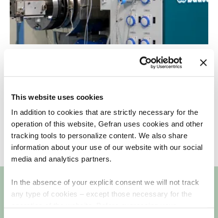
20 DE MAIO DE 2024
Gefran and Bausano: tailored solutions in the name of
applicational flexibility and efficiency
This website uses cookies
In addition to cookies that are strictly necessary for the
operation of this website, Gefran uses cookies and other
tracking tools to personalize content. We also share
information about your use of our website with our social
media and analytics partners.
In the absence of your explicit consent we will not track
any type of cookies – except those necessary for the
Veja os outros pilares
operation of the website. Before expressing your
preferences, we invite you to read GEFRAN Cookie