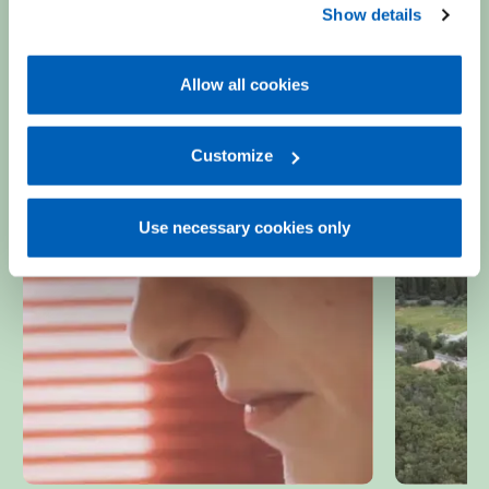
Show details
Policy, available at the following link:
Gefran - Cookie
policy
.
Allow all cookies
For more information, please refer to the Information
regarding processing of personal data, at the following
link:
Gefran - Privacy Policy
Customize
.
Use necessary cookies only