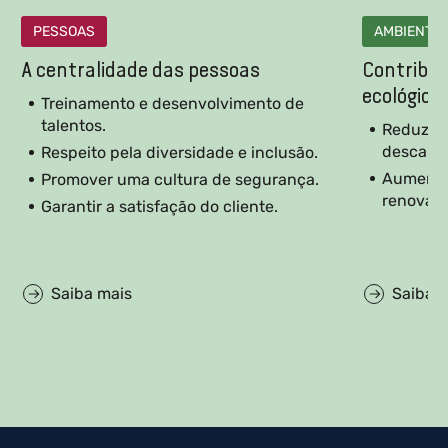
PESSOAS
AMBIENTE
A centralidade das pessoas
Contribui
ecológica
Treinamento e desenvolvimento de
talentos.
Reduzir 
descarbo
Respeito pela diversidade e inclusão.
Aumentar
Promover uma cultura de segurança.
renováve
Garantir a satisfação do cliente.
Saiba mais
Saiba 