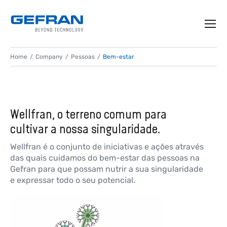
Home
Company
Pessoas
Bem-estar
BEM-ESTAR
Cuidamos dos nossos colaboradores,
ajudando-os e incentivando-os a atingir o seu
Wellfran, o terreno comum para
potencial
cultivar a nossa singularidade.
Wellfran é o conjunto de iniciativas e ações através
das quais cuidamos do bem-estar das pessoas na
Gefran para que possam nutrir a sua singularidade
e expressar todo o seu potencial.