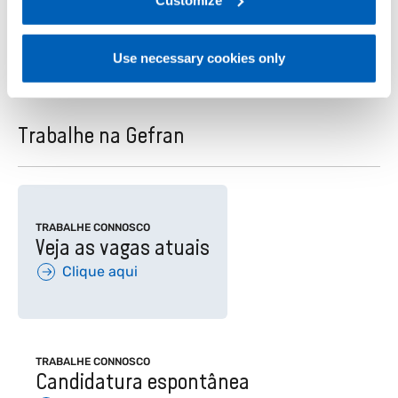
Junte-se à Gefran
FLY Gefr
Saiba mais
Saiba 
Use necessary cookies only
Trabalhe na Gefran
TRABALHE CONNOSCO
Veja as vagas atuais
Clique aqui
TRABALHE CONNOSCO
Candidatura espontânea