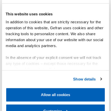
This website uses cookies
In addition to cookies that are strictly necessary for the
operation of this website, Gefran uses cookies and other
tracking tools to personalize content. We also share
information about your use of our website with our social
media and analytics partners.
In the absence of your explicit consent we will not track
any type of cookies – except those necessary for the
operation of the website. Before expressing your
preferences, we invite you to read GEFRAN Cookie
Show details
Policy, available at the following link:
Gefran - Cookie
policy
.
Allow all cookies
For more information, please refer to the Information
regarding processing of personal data, at the following
CARREIRAS
DESENVOLVI
link:
Gefran - Privacy Policy
Customize
.