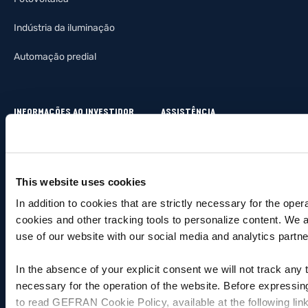
Indústria da iluminação
Automação predial
INFORMAÇÕES AO INVESTIDOR
ASSISTÊNCIA
Invista na Gefran
Contatos
Principais dados consolidados
Assistência técnica
This website uses cookies
Dados por setor
Serviço de reparos – RMA
In addition to cookies that are strictly necessary for the oper
cookies and other tracking tools to personalize content. We 
Balanço financeiro
Distribuidores
use of our website with our social media and analytics partne
Demonstração de
Certificações
In the absence of your explicit consent we will not track any
lucros/perdas
File IO-Link
necessary for the operation of the website. Before expressin
Demonstração financeira
to read GEFRAN Cookie Policy, available at the following lin