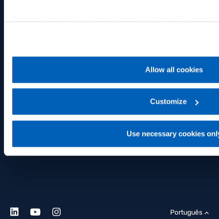
Certificados
Administração
For more information, please refer to the Information regardi
Conformidade dos produtos
the following link:
Gefran - Privacy Policy
.
Órgãos sociais
Termos e Condições
Assembléias
Área do cliente
Allow all cookies
Estatuto, regulamentos e
procedimentos
Customize
Negociações internas
Protocolo organizacional e
Use necessary cookies onl
código de ética
Português