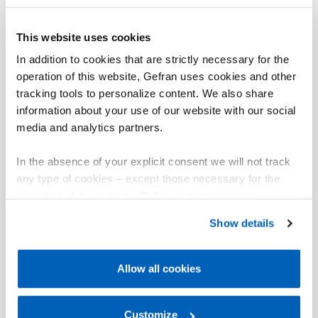
This website uses cookies
In addition to cookies that are strictly necessary for the
operation of this website, Gefran uses cookies and other
tracking tools to personalize content. We also share
information about your use of our website with our social
media and analytics partners.
In the absence of your explicit consent we will not track
any type of cookies – except those necessary for the
operation of the website. Before expressing your
preferences, we invite you to read GEFRAN Cookie
Show details
Policy, available at the following link:
Gefran - Cookie
policy
.
Allow all cookies
For more information, please refer to the Information
regarding processing of personal data, at the following
link:
Gefran - Privacy Policy
Customize
.