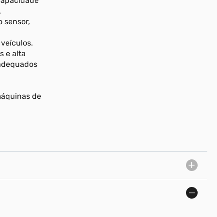
 capacidade
.
o sensor,
 veículos.
s e alta
 adequados
máquinas de