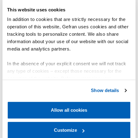
This website uses cookies
In addition to cookies that are strictly necessary for the
operation of this website, Gefran uses cookies and other
tracking tools to personalize content. We also share
information about your use of our website with our social
media and analytics partners.
In the absence of your explicit consent we will not track
any type of cookies – except those necessary for the
operation of the website. Before expressing your
GRA
PR65
preferences, we invite you to read GEFRAN Cookie
Hall-effect single-turn 
Show details
Versão industrial estanque
with shaft
Policy, available at the following link:
Gefran - Cookie
policy
.
Allow all cookies
DESCUBRA MAIS
DESCUBRA 
For more information, please refer to the Information
regarding processing of personal data, at the following
link:
Gefran - Privacy Policy
Customize
.