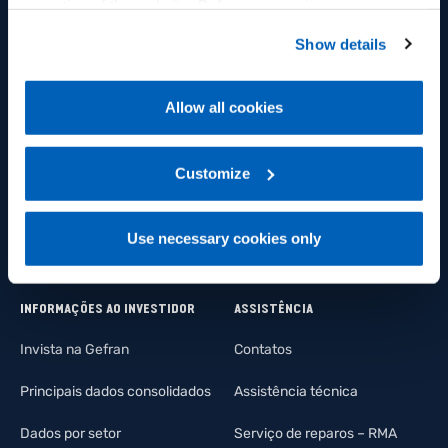
operation of the website. Before expressing your
Plataforma IoT
preferences, we invite you to read GEFRAN Cookie
Inovação
Show details
Policy, available at the following link:
Gefran - Cookie
Integração de sistemas
policy
.
Cadeia de suprimentos
Legacy Products
Allow all cookies
For more information, please refer to the Information
Fotovoltaica
regarding processing of personal data, at the following
link:
Gefran - Privacy Policy
Customize
.
Indústria da iluminação
Automação predial
Use necessary cookies only
INFORMAÇÕES AO INVESTIDOR
ASSISTÊNCIA
Invista na Gefran
Contatos
Principais dados consolidados
Assistência técnica
Dados por setor
Serviço de reparos – RMA