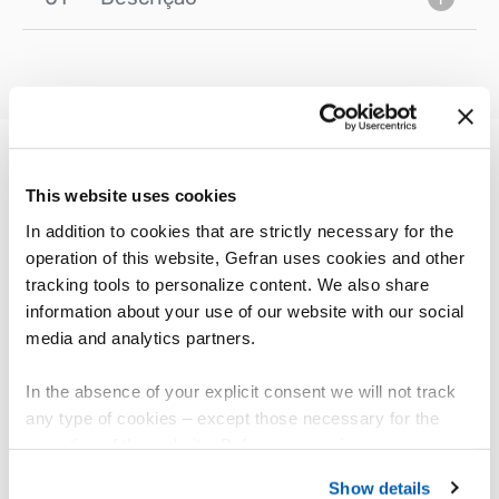
This website uses cookies
OUTROS PRODUTOS
Pode lhe interessar
In addition to cookies that are strictly necessary for the
operation of this website, Gefran uses cookies and other
tracking tools to personalize content. We also share
information about your use of our website with our social
media and analytics partners.
In the absence of your explicit consent we will not track
any type of cookies – except those necessary for the
operation of the website. Before expressing your
preferences, we invite you to read GEFRAN Cookie
Show details
Policy, available at the following link:
Gefran - Cookie