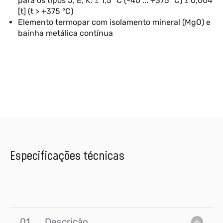
para os tipos J, E, K: ± 1,5 °C (-40 ... +375 °C) ± 0,004
[t] (t > +375 °C)
Elemento termopar com isolamento mineral (MgO) e
bainha metálica contínua
Especificações técnicas
01
Descrição