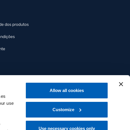
de dos produtos
ondições
nte
Allow all cookies
ses
our use
Customize
e
Use necessary cookies only