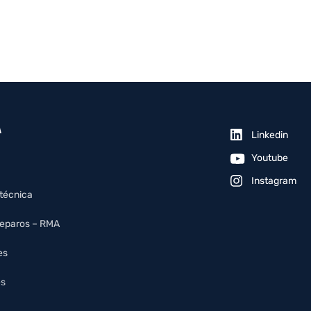
A
Linkedin
Youtube
Instagram
 técnica
reparos – RMA
es
es