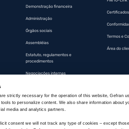
File IO-Link
Demonstração financeira
Certificados
Administração
Conformida
Órgãos sociais
Termos e C
Assembléias
Área do clie
Estatuto, regulamentos e
procedimentos
Negociações internas
Protocolo organizacional e
s
código de ética
 are strictly necessary for the operation of this website, Gefran u
 tools to personalize content. We also share information about y
cial media and analytics partners.
licit consent we will not track any type of cookies – except thos