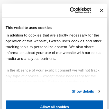
This website uses cookies
OUTROS PRODUTOS
In addition to cookies that are strictly necessary for the
Pode lhe interessar
operation of this website, Gefran uses cookies and other
tracking tools to personalize content. We also share
information about your use of our website with our social
media and analytics partners.
In the absence of your explicit consent we will not track
any type of cookies – except those necessary for the
operation of the website. Before expressing your
preferences, we invite you to read GEFRAN Cookie
Show details
Policy, available at the following link:
Gefran - Cookie
policy
.
Allow all cookies