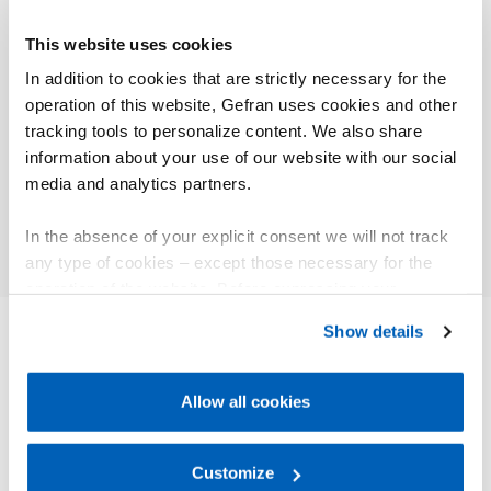
Plástico
This website uses cookies
Plastic Metal – Prensas de
In addition to cookies that are strictly necessary for the
Plástic
injeção para a moldagem de
operation of this website, Gefran uses cookies and other
termoplásticos
ICMA S
tracking tools to personalize content. We also share
information about your use of our website with our social
media and analytics partners.
Saiba mais
Saib
In the absence of your explicit consent we will not track
any type of cookies – except those necessary for the
operation of the website. Before expressing your
preferences, we invite you to read GEFRAN Cookie
Show details
Policy, available at the following link:
Gefran - Cookie
policy
.
OUTROS PRODUTOS
Pode lhe interessar
Allow all cookies
For more information, please refer to the Information
regarding processing of personal data, at the following
link:
Gefran - Privacy Policy
Customize
.