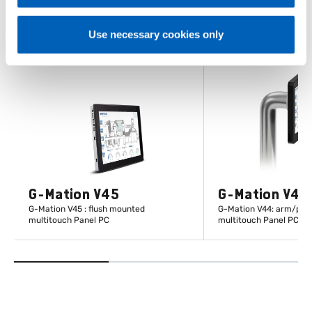
Use necessary cookies only
G-Mation V45
G-Mation V44
G-Mation V45 : flush mounted
G-Mation V44: arm/pipe 
multitouch Panel PC
multitouch Panel PC
DESCUBRA MAIS
DESCUBRA 