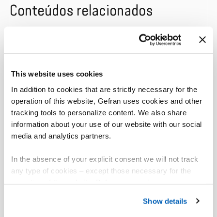
Conteúdos relacionados
Mostrar todos
Histórico de casos
Notícias
This website uses cookies
In addition to cookies that are strictly necessary for the
operation of this website, Gefran uses cookies and other
tracking tools to personalize content. We also share
Plástico
information about your use of our website with our social
media and analytics partners.
Plastic Metal – Prensas de
Plástic
injeção para a moldagem de
In the absence of your explicit consent we will not track
termoplásticos
ICMA S
any type of cookies – except those necessary for the
operation of the website. Before expressing your
preferences, we invite you to read GEFRAN Cookie
Saiba mais
Saib
Show details
Policy, available at the following link:
Gefran - Cookie
policy
.