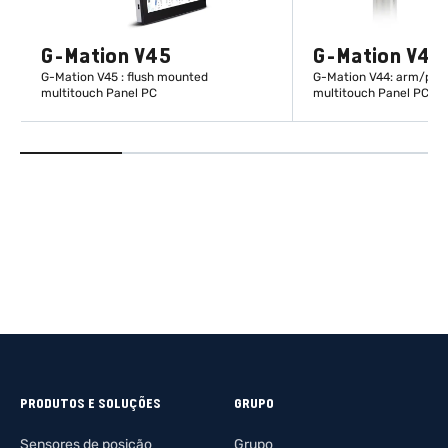
G-Mation V45
G-Mation V44
G-Mation V45 : flush mounted
G-Mation V44: arm/pipe 
multitouch Panel PC
multitouch Panel PC
DESCUBRA MAIS
DESCUBRA 
PRODUTOS E SOLUÇÕES
GRUPO
Sensores de posição
Grupo