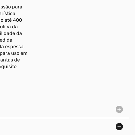
essão para
rística
io até 400
ulica da
ilidade da
medida
la espessa.
 para uso em
lantas de
equisito