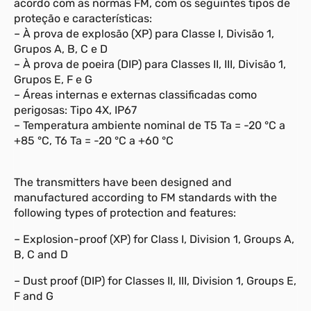
acordo com as normas FM, com os seguintes tipos de
proteção e características:
– À prova de explosão (XP) para Classe I, Divisão 1,
Grupos A, B, C e D
– À prova de poeira (DIP) para Classes II, III, Divisão 1,
Grupos E, F e G
– Áreas internas e externas classificadas como
perigosas: Tipo 4X, IP67
– Temperatura ambiente nominal de T5 Ta = -20 °C a
+85 °C, T6 Ta = -20 °C a +60 °C
The transmitters have been designed and
manufactured according to FM standards with the
following types of protection and features:
– Explosion-proof (XP) for Class I, Division 1, Groups A,
B, C and D
– Dust proof (DIP) for Classes II, III, Division 1, Groups E,
F and G