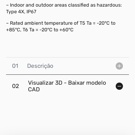
– Indoor and outdoor areas classified as hazardous:
Type 4X, IP67
– Rated ambient temperature of T5 Ta = -20°C to
+85°C, T6 Ta = -20°C to +60°C
01
Descrição
Visualizar 3D - Baixar modelo
02
CAD