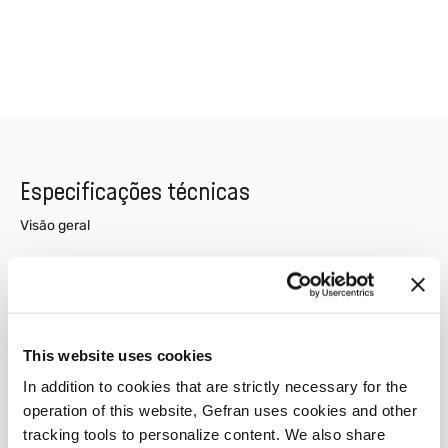
Especificações técnicas
Visão geral
This digital amplifier measures at the strain gage
bridge eight times per millisecond which gives a high
oversampling range.
This gives a stable signal output with high accuracy
This website uses cookies
and reproducibility.
In addition to cookies that are strictly necessary for the
The digitalised signal can be trensformed into various
operation of this website, Gefran uses cookies and other
outputs.
tracking tools to personalize content. We also share