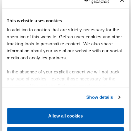
The integrated digital amplifier processes the signal
on the spot, avoiding EMC problems.
Thanks to the rugged design, this sensors are used in
This website uses cookies
heavy industrial environment. In case of overload, this
In addition to cookies that are strictly necessary for the
sensor may get an offset.
operation of this website, Gefran uses cookies and other
After replacing a SL-Sensor, they need to be
tracking tools to personalize content. We also share
recalibrated.
information about your use of our website with our social
media and analytics partners.
They need a cyclical reset (for cycles >1min.).
In the absence of your explicit consent we will not track
Our amplifier can handle the occuring large offset
range.
any type of cookies – except those necessary for the
operation of the website. Before expressing your
preferences, we invite you to read GEFRAN Cookie
Show details
Policy, available at the following link:
Gefran - Cookie
policy
.
Allow all cookies
For more information, please refer to the Information
01
Descrição
regarding processing of personal data, at the following