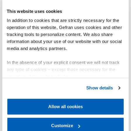
The mounting is very fast, and the strain gage is
This website uses cookies
protected.
In addition to cookies that are strictly necessary for the
The sensor can not be overloaded.
operation of this website, Gefran uses cookies and other
tracking tools to personalize content. We also share
The sensors do not need to be recalibrated once they
information about your use of our website with our social
have been replaced or remounted.
media and analytics partners.
They need a cyclical reset (for cycles >5min.).
In the absence of your explicit consent we will not track
Our amplifier can handle the occuring large offset
any type of cookies – except those necessary for the
range.
operation of the website. Before expressing your
preferences, we invite you to read GEFRAN Cookie
Show details
Policy, available at the following link:
Gefran - Cookie
policy
.
01
Descrição
Allow all cookies
For more information, please refer to the Information
regarding processing of personal data, at the following
link:
Gefran - Privacy Policy
Customize
.