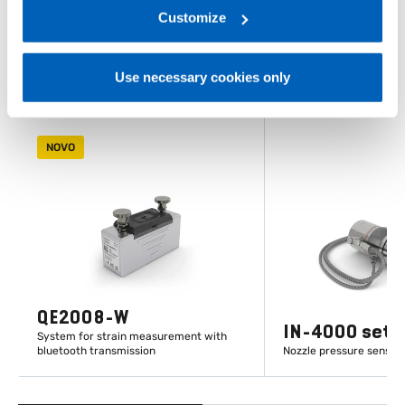
link:
Gefran - Privacy Policy
Customize
.
OUTROS PRODUTOS
Pode lhe interessar
Use necessary cookies only
NOVO
QE2008-W
IN-4000 set
System for strain measurement with
bluetooth transmission
Nozzle pressure sensor