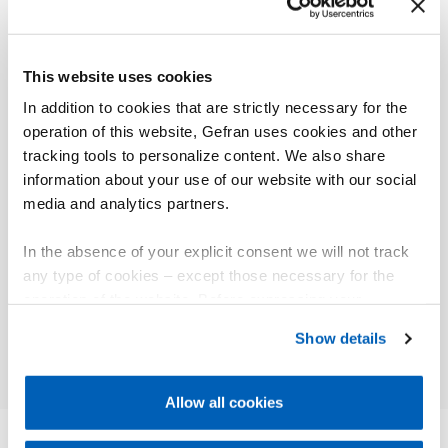
Os sensores GE1029 requerem uma reinicialização
cíclica.
This website uses cookies
In addition to cookies that are strictly necessary for the
operation of this website, Gefran uses cookies and other
tracking tools to personalize content. We also share
01
Descrição
information about your use of our website with our social
media and analytics partners.
In the absence of your explicit consent we will not track
any type of cookies – except those necessary for the
operation of the website. Before expressing your
preferences, we invite you to read GEFRAN Cookie
Show details
Policy, available at the following link:
Gefran - Cookie
policy
.
Allow all cookies
For more information, please refer to the Information
regarding processing of personal data, at the following