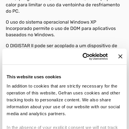
calor para limitar o uso da ventoinha de resfriamento
do PC.
O uso do sistema operacional Windows XP
Incorporado permite o uso de DOM para aplicativos
baseados no Windows.
O DIGISTAR II pode ser acoplado a um dispositivo de
armazenamento de estática do tipo DOM ou a um HD
de 2,5’’ para melhor configuração, conforme a
aplicação e o sistema operacional utilizado.
Graças à série completa de portas disponíveis
This website uses cookies
(Ethernet, USB, seriais, paralelas, PS/2, etc.), o
In addition to cookies that are strictly necessary for the
DIGISTAR II pode ligar vários periféricos comumente
operation of this website, Gefran uses cookies and other
utilizados no setor industrial.
tracking tools to personalize content. We also share
A conectividade máxima é alcançada por meio da
information about your use of our website with our social
adição de interfaces customizadas opcionais e o
media and analytics partners.
padrão PCI, PC104. As interfaces disponíveis incluem:
expansões seriais RS422/485 e canais Ethernet
In the absence of your explicit consent we will not track