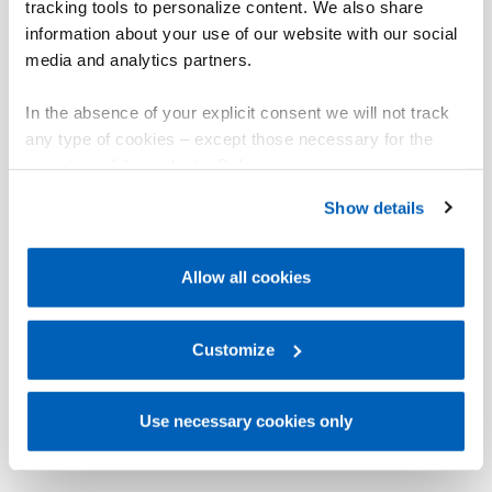
tracking tools to personalize content. We also share
information about your use of our website with our social
media and analytics partners.
In the absence of your explicit consent we will not track
any type of cookies – except those necessary for the
operation of the website. Before expressing your
preferences, we invite you to read GEFRAN Cookie
Show details
Policy, available at the following link:
Gefran - Cookie
policy
.
Allow all cookies
For more information, please refer to the Information
regarding processing of personal data, at the following
link:
Gefran - Privacy Policy
Customize
.
Use necessary cookies only