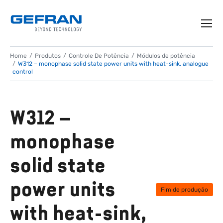
Home
Produtos
Controle De Potência
Módulos de potência
W312 – monophase solid state power units with heat-sink, analogue
control
W312 –
monophase
solid state
power units
Fim de produção
with heat-sink,