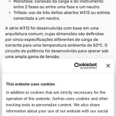
Monofase: conexão da carga e do instrumento
entre 2 fases ou entre uma fase e um neutro
Trifase: uso de três deltas abertos W312 ou estrela
conectada a um neutro.
A série W312 foi desenvolvida com base em uma
arquitetura comum, cujas dimensões são definidas
por cinco especificações diferentes de carga de
corrente para uma temperatura ambiente de 50°C. O
circuito de potência foi desenvolvido para operar sob
uma ampla gama de tensão.
A tensão de operação pode variar de um mínimo de
24VCA a um máximo de 660VCA (Faixa de medida
máx. 20…725 VCA).
This website uses cookies
O princípio de operação é um acionamento por ângulo
In addition to cookies that are strictly necessary for the
de fase. Com este tipo de ligação, o controle de
operation of this website, Gefran uses cookies and other
potência de carga é efetuado por meio da divisão de
meias-ondas.
tracking tools to personalize content. We also share
information about your use of our website with our social
O ângulo de condução varia em proporção ao sinal