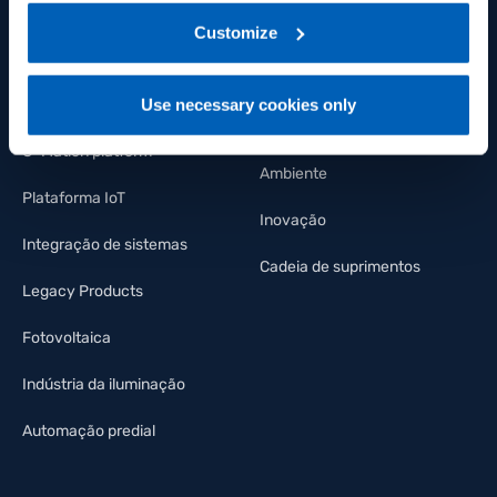
regarding processing of personal data, at the following
força
link:
Gefran - Privacy Policy
Customize
.
Trabalhe connosco
Controladores e indicadores
Nosso compromisso
Use necessary cookies only
Controle De Potência
Pessoas
G-Mation platform
Ambiente
Plataforma IoT
Inovação
Integração de sistemas
Cadeia de suprimentos
Legacy Products
Fotovoltaica
Indústria da iluminação
Automação predial