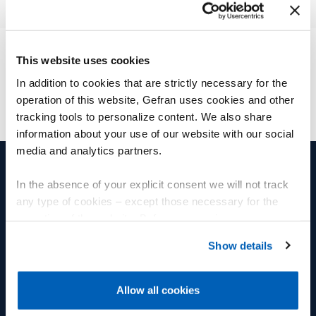
Fuses, cables, fuses holder
This website uses cookies
In addition to cookies that are strictly necessary for the
operation of this website, Gefran uses cookies and other
tracking tools to personalize content. We also share
information about your use of our website with our social
media and analytics partners.
In the absence of your explicit consent we will not track
PRODUTOS E SOLUÇÕES
GRUPO
any type of cookies – except those necessary for the
operation of the website. Before expressing your
Sensores de posição
Grupo
preferences, we invite you to read GEFRAN Cookie
Show details
Sensores de pressão
Bem estar e saúde
Policy, available at the following link:
Gefran - Cookie
policy
.
Sensores de temperatura
FLY Talent Academy
Allow all cookies
For more information, please refer to the Information
Sensores de deformação e
Diversidade