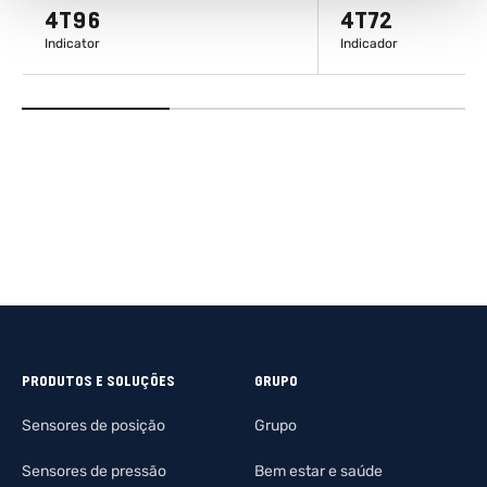
4T96
4T72
Indicator
Indicador
DESCUBRA MAIS
DESCUBRA 
PRODUTOS E SOLUÇÕES
GRUPO
Sensores de posição
Grupo
Sensores de pressão
Bem estar e saúde