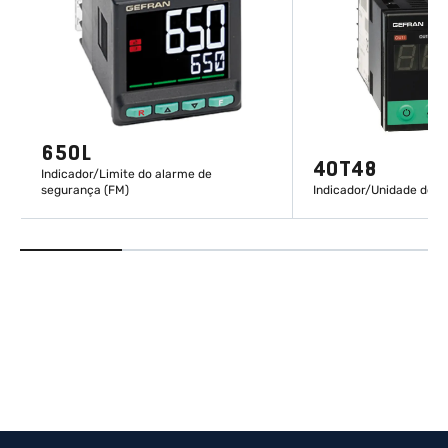
650L
40T48
Indicador/Limite do alarme de
segurança (FM)
Indicador/Unidade de a
DESCUBRA MAIS
DESCUBRA 