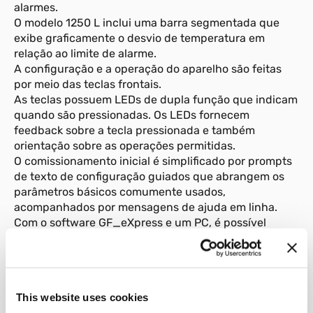
alarmes.
O modelo 1250 L inclui uma barra segmentada que
exibe graficamente o desvio de temperatura em
relação ao limite de alarme.
A configuração e a operação do aparelho são feitas
por meio das teclas frontais.
As teclas possuem LEDs de dupla função que indicam
quando são pressionadas. Os LEDs fornecem
feedback sobre a tecla pressionada e também
orientação sobre as operações permitidas.
O comissionamento inicial é simplificado por prompts
de texto de configuração guiados que abrangem os
parâmetros básicos comumente usados,
acompanhados por mensagens de ajuda em linha.
Com o software GF_eXpress e um PC, é possível
programar a configuração avançada, criar receitas e
atualizar o firmware
sem precisar ligar o instrumento à alimentação.
Graças à função Smart Configurator, você obtém a
This website uses cookies
configuração necessária respondendo a algumas