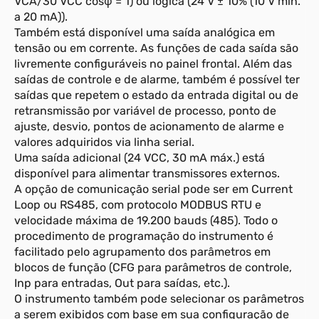
VCA/30 VCC cosφ = 1) ou lógica (24 V ± 10% (10 V mín.
a 20 mA)).
Também está disponível uma saída analógica em
tensão ou em corrente. As funções de cada saída são
livremente configuráveis no painel frontal. Além das
saídas de controle e de alarme, também é possível ter
saídas que repetem o estado da entrada digital ou de
retransmissão por variável de processo, ponto de
ajuste, desvio, pontos de acionamento de alarme e
valores adquiridos via linha serial.
Uma saída adicional (24 VCC, 30 mA máx.) está
disponível para alimentar transmissores externos.
A opção de comunicação serial pode ser em Current
Loop ou RS485, com protocolo MODBUS RTU e
velocidade máxima de 19.200 bauds (485). Todo o
procedimento de programação do instrumento é
facilitado pelo agrupamento dos parâmetros em
blocos de função (CFG para parâmetros de controle,
Inp para entradas, Out para saídas, etc.).
O instrumento também pode selecionar os parâmetros
a serem exibidos com base em sua configuração de