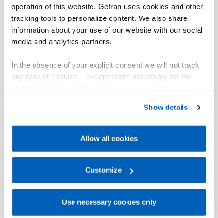
operation of this website, Gefran uses cookies and other
Visualizar 3D - Baixar modelo
02
tracking tools to personalize content. We also share
CAD
information about your use of our website with our social
media and analytics partners.
In the absence of your explicit consent we will not track
any type of cookies – except those necessary for the
operation of the website. Before expressing your
preferences, we invite you to read GEFRAN Cookie
Show details
Policy, available at the following link:
Gefran - Cookie
policy
.
Allow all cookies
For more information, please refer to the Information
regarding processing of personal data, at the following
link:
Gefran - Privacy Policy
Customize
.
Use necessary cookies only