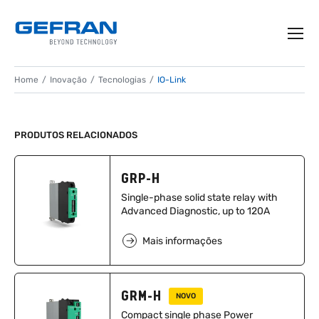
Home
Inovação
Tecnologias
IO-Link
IO-LINK
PRODUTOS RELACIONADOS
Arquiteturas para a digitalização da fábrica
GRP-H
Single-phase solid state relay with
Advanced Diagnostic, up to 120A
Mais informações
GRM-H
NOVO
Compact single phase Power