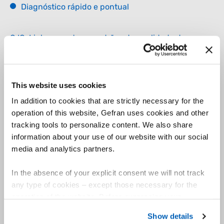
Diagnóstico rápido e pontual
O IO-Link aumenta os padrões de qualidade da
produção através de diagnósticos avançados e
imediatos. A capacidade de antecipar e identificar
com precisão anomalias ou falhas, como a quebra
de uma resistência, permite manter ciclos de
This website uses cookies
produção constantes e fiáveis.
In addition to cookies that are strictly necessary for the
A comunicação rápida com o sistema de controle
operation of this website, Gefran uses cookies and other
facilita a definição das estratégias de manutenção
tracking tools to personalize content. We also share
mais eficazes, melhorando significativamente a
information about your use of our website with our social
eficiência operacional.
media and analytics partners.
In the absence of your explicit consent we will not track
any type of cookies – except those necessary for the
Eficiência e monitorização da energia
operation of the website. Before expressing your
preferences, we invite you to read GEFRAN Cookie
Show details
Policy, available at the following link:
Gefran - Cookie